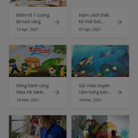
Điểm tô 1 tương
Năm cách thiết
lai tươi sáng
kế một bức
tường chủ đạo
12 Apr, 2021
07 Apr, 2021
Đồng hành cùng
Sắc màu truyền
Mùa Hè Xanh
cảm hứng bảo
2018, làm tươi
tồn đảo Lý Sơn
19 Mar, 2021
19 Mar, 2021
mới diện mạo
thành phố