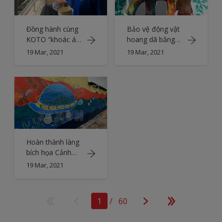
Đồng hành cùng
Bảo vệ động vật
KOTO “khoác áo
hoang dã bằng
mới” cho không
những sắc màu
19 Mar, 2021
19 Mar, 2021
gian học tập
Hoàn thành làng
bích họa Cảnh
Dương
19 Mar, 2021
1
/
60