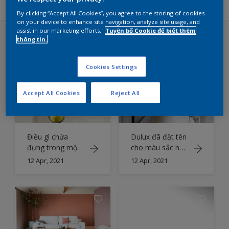
By clicking “Accept All Cookies”, you agree to the storing of cookies
on your device to enhance site navigation, analyze site usage, and
assist in our marketing efforts.
Tuyên bố Cookie để biết thêm
thông tin.
Các ý tưởng trang trí ngôi nhà của
bạn
Cookies Settings
Accept All Cookies
Reject All
Điều gì chứa
Dulux đã đặt tên
đựng trong một
cho màu sắc như
lon sơn Dulux
thế nào?
12 Apr, 2021
12 Apr, 2021