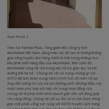
Koto Finish 2
Theo bà Pamela Phua, Tổng giám đốc công ty Sơn
AkzoNobel Việt Nam, dùng màu sắc để tạo ra những không
gian sống truyền cảm hứng chính là một trong những mục
tiêu phát triển hàng đầu của AkzoNobel. Bên cạnh đó,
AkzoNobel cũng rất chú trọng việc hỗ trợ giáo dục và bồi
dưỡng thế hệ trẻ
.
“
Chúng tôi rất coi trọng những gì mà
KOTO đã làm được trong hành trình hơn 20 năm nỗ lực
thay đổi tương lai của trẻ em đường phố. Những điều này
hoàn toàn phù hợp với tiêu chí trong hoạt động của
chúng tôi là phát triển kinh doanh gắn liền với đóng góp
cho cộng đồng. Chúng tôi rất vui khi có cơ hội được đóng
góp một phần công sức cùng với KOTO truyền cảm hứng
và năng lượng tích cực cho các học viên thông qua dự án