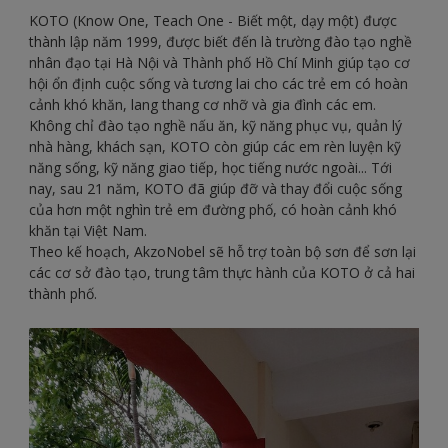
KOTO (Know One, Teach One - Biết một, dạy một) được
thành lập năm 1999, được biết đến là trường đào tạo nghề
nhân đạo tại Hà Nội và Thành phố Hồ Chí Minh giúp tạo cơ
hội ổn định cuộc sống và tương lai cho các trẻ em có hoàn
cảnh khó khăn, lang thang cơ nhỡ và gia đình các em.
Không chỉ đào tạo nghề nấu ăn, kỹ năng phục vụ, quản lý
nhà hàng, khách sạn, KOTO còn giúp các em rèn luyện kỹ
năng sống, kỹ năng giao tiếp, học tiếng nước ngoài... Tới
nay, sau 21 năm, KOTO đã giúp đỡ và thay đổi cuộc sống
của hơn một nghìn trẻ em đường phố, có hoàn cảnh khó
khăn tại Việt Nam.
Theo kế hoạch, AkzoNobel sẽ hỗ trợ toàn bộ sơn để sơn lại
các cơ sở đào tạo, trung tâm thực hành của KOTO ở cả hai
thành phố.