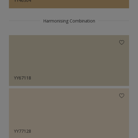
YY46304
Harmonising Combination
YY67118
YY77128