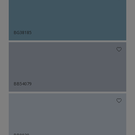
BG38185
BB54079