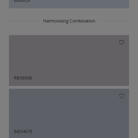
BB0029
Harmonising Combination
RB56036
BB54079