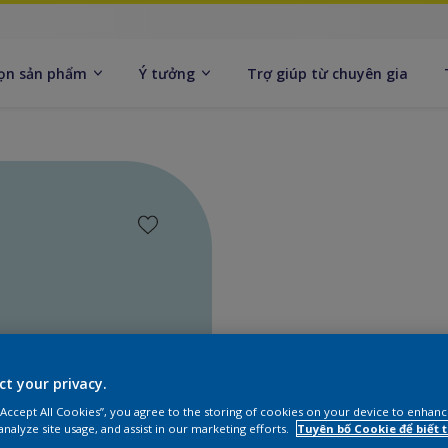
ọn sản phẩm
Ý tưởng
Trợ giúp từ chuyên gia
ct your privacy.
Tìm sả
 “Accept All Cookies”, you agree to the storing of cookies on your device to enhanc
analyze site usage, and assist in our marketing efforts.
Tuyên bố Cookie để biết