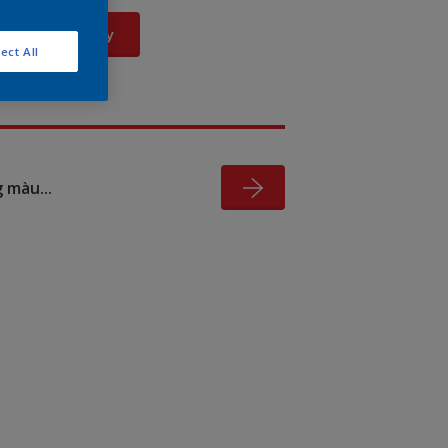
Xem Ngay
ect All
 màu...