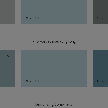
BG70113
GG260
Phối với các màu cùng tông
BG70113
BG281
Harmonising Combination