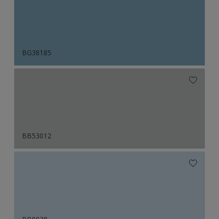
BG38185
BB53012