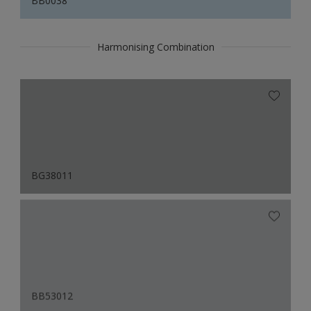
BB0038
Harmonising Combination
BG38011
BB53012