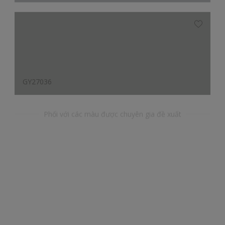
GY27036
Phối với các màu được chuyên gia đề xuất
YY43304