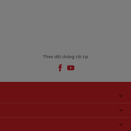
Theo dõi chúng tôi tại
Giới thiệu về AkzoNobel
Liên hệ chúng tôi
Tìm màu sắc
Tìm một cửa hàng
Chọn sản phẩm