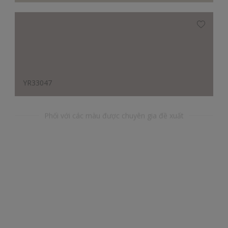
YR33047
Phối với các màu được chuyên gia đề xuất
BB33164