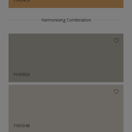
YY45419
Harmonising Combination
YY47053
YY65048