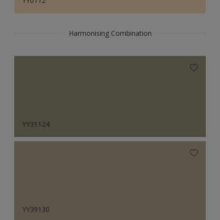
YY0112
Harmonising Combination
YY31124
YY39130