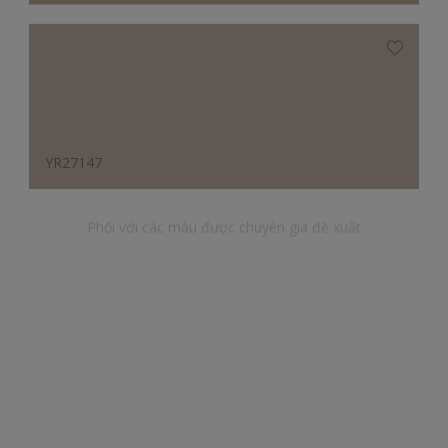
YR27147
Phối với các màu được chuyên gia đề xuất
BG28169