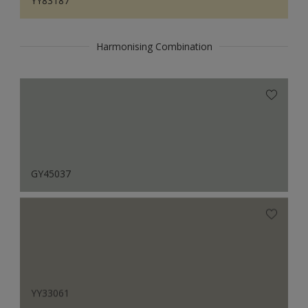
YY83187
Harmonising Combination
GY45037
YY33061