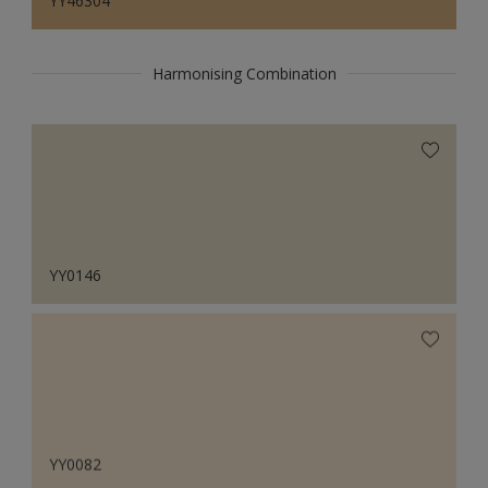
YY46304
Harmonising Combination
YY0146
YY0082