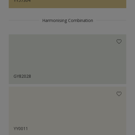
YY57304
Harmonising Combination
GY82028
YY0011