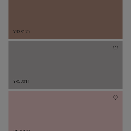
YR33175
YR53011