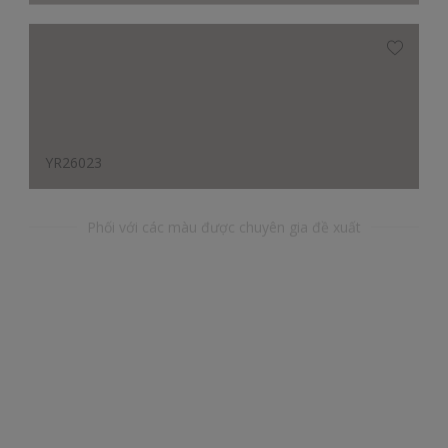
YR26023
Phối với các màu được chuyên gia đề xuất
GY40296