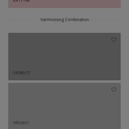
RR71148
Harmonising Combination
YR38017
YR53011