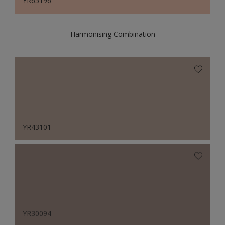
YR65196
Harmonising Combination
YR43101
YR30094