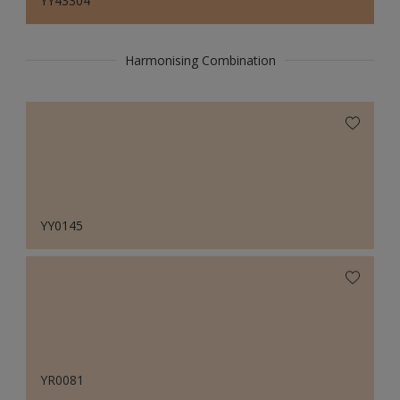
YY43304
Harmonising Combination
YY0145
YR0081