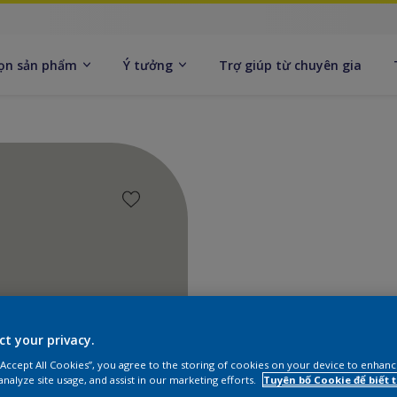
ọn sản phẩm
Ý tưởng
Trợ giúp từ chuyên gia
ct your privacy.
Tìm sả
 “Accept All Cookies”, you agree to the storing of cookies on your device to enhanc
analyze site usage, and assist in our marketing efforts.
Tuyên bố Cookie để biết