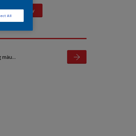
Xem Ngay
ect All
 màu...