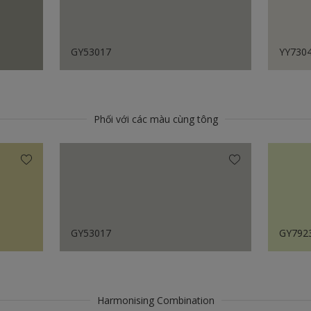
GY53017
YY730
Phối với các màu cùng tông
GY53017
GY792
Harmonising Combination