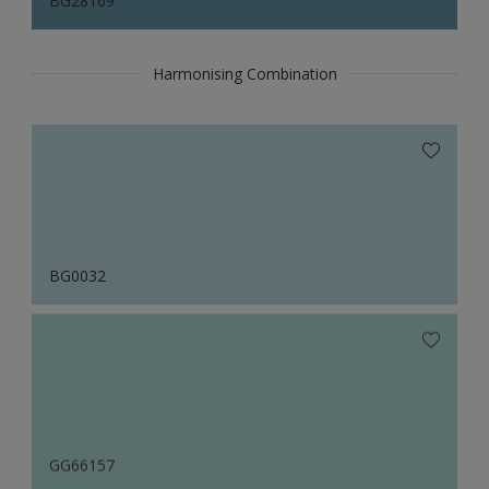
BG28169
Harmonising Combination
BG0032
GG66157