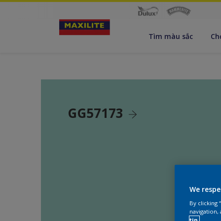
Tìm màu sắc
Ch
GG57173
We respe
By clicking
navigation, 
tin.