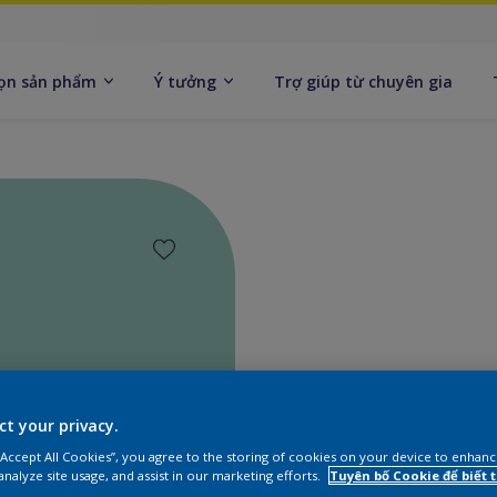
ọn sản phẩm
Ý tưởng
Trợ giúp từ chuyên gia
ct your privacy.
Tìm sả
 “Accept All Cookies”, you agree to the storing of cookies on your device to enhanc
analyze site usage, and assist in our marketing efforts.
Tuyên bố Cookie để biết