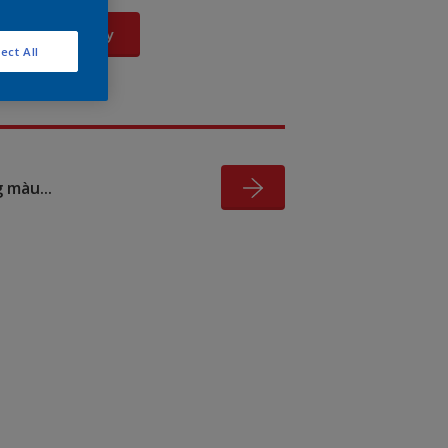
Xem Ngay
ect All
 màu...