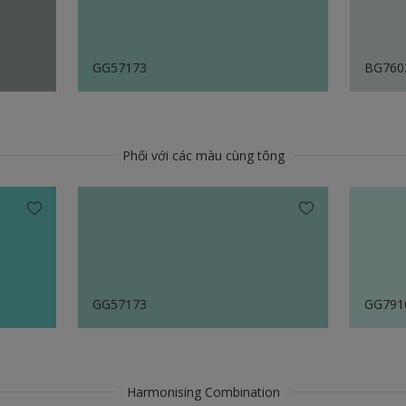
GG57173
BG760
Phối với các màu cùng tông
GG57173
GG791
Harmonising Combination