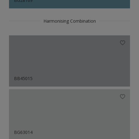
BG28169
Harmonising Combination
BB45015
BG63014