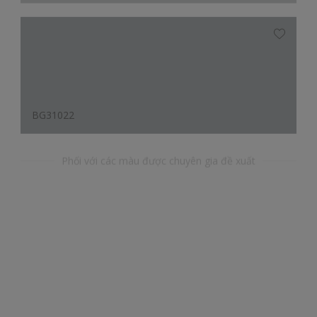
BG31022
Phối với các màu được chuyên gia đề xuất
YY43304