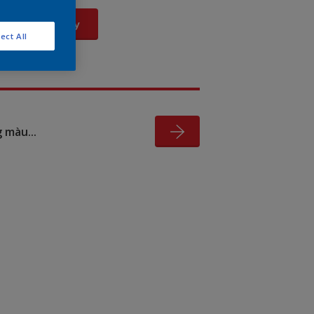
Xem Ngay
ect All
 màu...