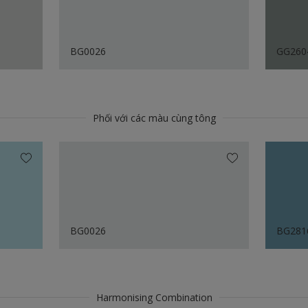
BG0026
GG260
Phối với các màu cùng tông
BG0026
BG281
Harmonising Combination