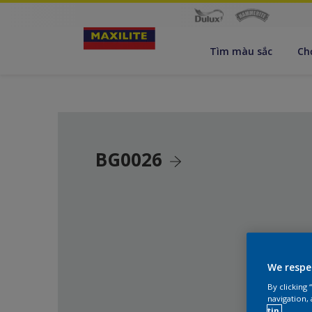
Tìm màu sắc
Ch
BG0026
We respe
By clicking
navigation, 
tin.