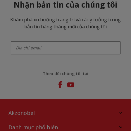
Nhận bản tin của chúng tôi
Khám phá xu hướng trang trí và các ý tưởng trong
bản tin hàng tháng mới của chúng tôi
enter-your-email
Theo dõi chúng tôi tại
Akzonobel
Giới thiệu về AkzoNobel
Danh mục phổ biến