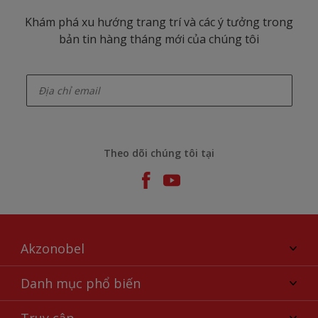
Khám phá xu hướng trang trí và các ý tưởng trong
bản tin hàng tháng mới của chúng tôi
enter-your-email
Theo dõi chúng tôi tại
Akzonobel
Giới thiệu về AkzoNobel
Danh mục phổ biến
Liên hệ chúng tôi
Tìm màu sắc
Truy cập