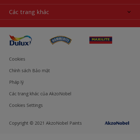
Chọn sản phẩm
Sơ đồ trang web
Khả năng truy cập
Các trang khác
Ý tưởng
Tính Chính Xác về Màu Sắc
Trợ giúp từ chuyên gia
Akzonobel.com
Cookies
Chính sách Bảo mật
Pháp lý
Các trang khác của AkzoNobel
Cookies Settings
Copyright © 2021 AkzoNobel Paints