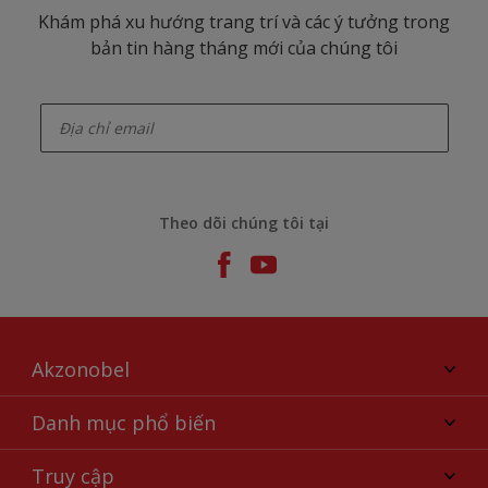
Khám phá xu hướng trang trí và các ý tưởng trong
bản tin hàng tháng mới của chúng tôi
enter-your-email
Theo dõi chúng tôi tại
Akzonobel
Giới thiệu về AkzoNobel
Danh mục phổ biến
Liên hệ chúng tôi
Tìm màu sắc
Truy cập
Tìm một cửa hàng