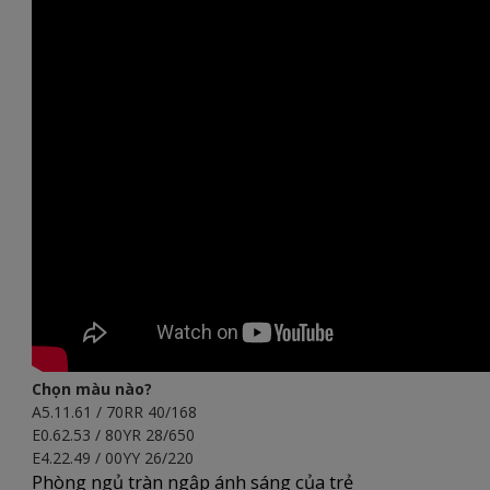
Chọn màu nào?
A5.11.61 / 70RR 40/168
E0.62.53 / 80YR 28/650
E4.22.49 / 00YY 26/220
Phòng ngủ tràn ngập ánh sáng của trẻ