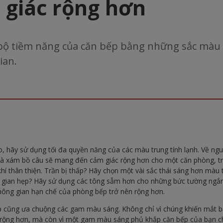
 giác rộng hơn
bộ tiềm năng của căn bếp bằng những sắc màu
ian.
, hãy sử dụng tối đa quyền năng của các màu trung tính lạnh. Về ng
 và xám bồ câu sẽ mang đến cảm giác rộng hơn cho một căn phòng, t
í thân thiện. Trần bị thấp? Hãy chọn một vài sắc thái sáng hơn màu
 gian hẹp? Hãy sử dụng các tông sẫm hơn cho những bức tường ngắ
hông gian hạn chế của phòng bếp trở nên rộng hơn.
cũng ưa chuộng các gam màu sáng. Không chỉ vì chúng khiến mắt b
 rộng hơn, mà còn vì một gam màu sáng phủ khắp căn bếp của bạn ch