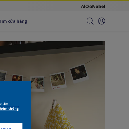
Tìm cửa hàng
e site
 thêm thông
ect All