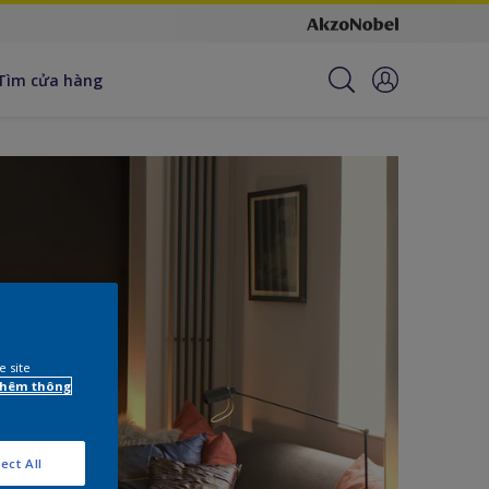
Tìm cửa hàng
e site
 thêm thông
ect All