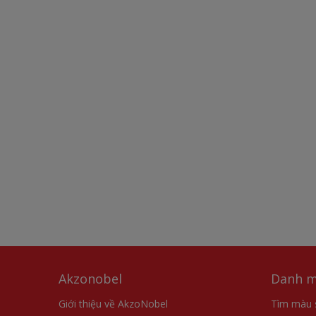
Akzonobel
Danh m
Giới thiệu về AkzoNobel
Tìm màu 