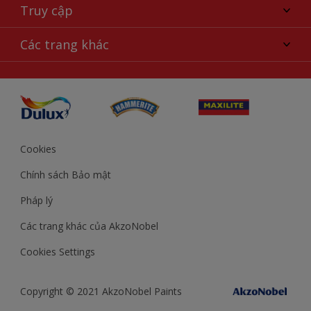
Tìm màu sắc
Truy cập
Tìm một cửa hàng
Chọn sản phẩm
Sơ đồ trang web
Khả năng truy cập
Các trang khác
Ý tưởng
Tính Chính Xác về Màu Sắc
Trợ giúp từ chuyên gia
Akzonobel.com
Cookies
Chính sách Bảo mật
Pháp lý
Các trang khác của AkzoNobel
Cookies Settings
Copyright © 2021 AkzoNobel Paints