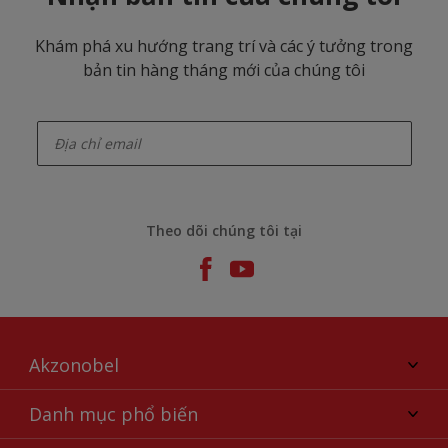
Khám phá xu hướng trang trí và các ý tưởng trong
bản tin hàng tháng mới của chúng tôi
enter-your-email
Theo dõi chúng tôi tại
Akzonobel
Giới thiệu về AkzoNobel
Danh mục phổ biến
Liên hệ chúng tôi