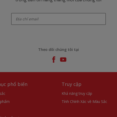
enter-your-email
Theo dõi chúng tôi tại
ục phổ biến
Truy cập
sắc
Khả năng truy cập
 phẩm
Tính Chính Xác về Màu Sắc