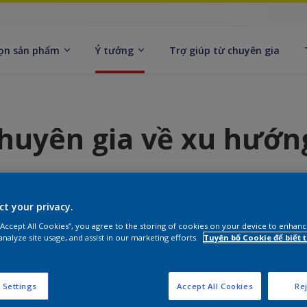
ọn sản phẩm
Ý tưởng
Trợ giúp từ chuyên gia
huyên gia về xu hướ
ct your privacy.
hà thiết kế màu sắc toàn cầu Với kinh nghiệm t
 “Accept All Cookies”, you agree to the storing of cookies on your device to enhanc
analyze site usage, and assist in our marketing efforts.
Tuyên bố Cookie để biết
ên những bộ sưu tập màu sắc giúp mọi người tì
 Settings
Accept All Cookies
Rej