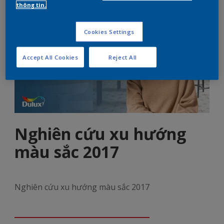
thông tin.
Cookies Settings
Accept All Cookies
Reject All
Nghiên cứu xu hướng
màu sắc 2017
Nghiên cứu xu hướng màu sắc 2017