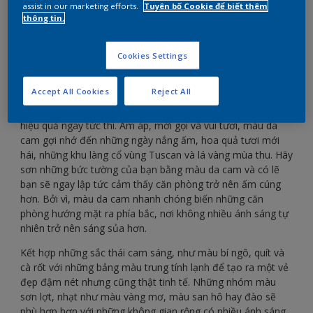
assist in our marketing efforts.
Tuyên bố Cookie để biết thêm
thông tin.
Thêm chút nắng với màu da cam ấm áp.
Cookies Settings
Accept All Cookies
Reject All
Sử dụng màu da cam trong trang trí một căn phòng, sẽ thấy
hiệu quả ngay tức thì. Ấm áp, mời gọi và vui tươi, màu da
cam gợi nhớ đến những ngày nắng ấm, hoa quả tươi mới
hái, những khu làng cổ vùng Tuscan và lá vàng mùa thu. Hãy
sơn những bức tường của bạn bằng màu da cam và có lẽ
bạn sẽ ngay lập tức cảm thấy căn phòng trở nên ấm cúng
hơn. Bởi vì, màu da cam nhanh chóng biến những căn
phòng hướng mặt ra phía bắc, nơi không nhiều ánh sáng tự
nhiên trở nên sáng sủa hơn.
Kết hợp những sắc thái cam sáng, như màu bí ngô, quít và
cà rốt với những bảng màu trung tính lạnh để tạo ra một vẻ
đẹp đậm nét nhưng cũng thật tinh tế. Những nhóm màu
sơn lợt, nhạt như màu vàng mơ, màu san hô hay đào sẽ
phù hợp hơn với những không gian rộng có nhiều ánh sáng