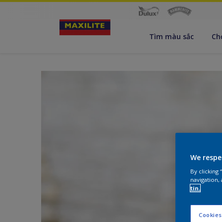
Tìm màu sắc
Ch
We respe
By clicking
navigation, 
tin.
Cookies