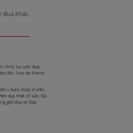
y đua khác.
m 1919, tại cuộc đua
iám đốc Tour de France
tên L'Auto được in trên
chẽn duy nhất có sẵn. Dù
ong giới đua xe đạp.