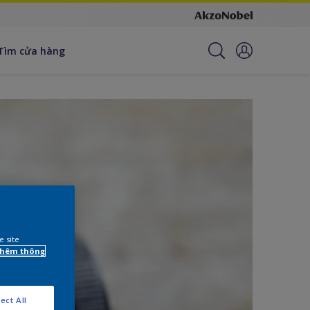
Tìm cửa hàng
e site
 thêm thông
ect All