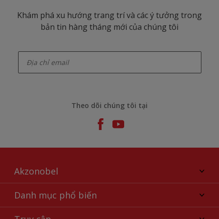
Khám phá xu hướng trang trí và các ý tưởng trong
bản tin hàng tháng mới của chúng tôi
enter-your-email
Theo dõi chúng tôi tại
Akzonobel
Giới thiệu về AkzoNobel
Danh mục phổ biến
Liên hệ chúng tôi
Tìm màu sắc
Truy cập