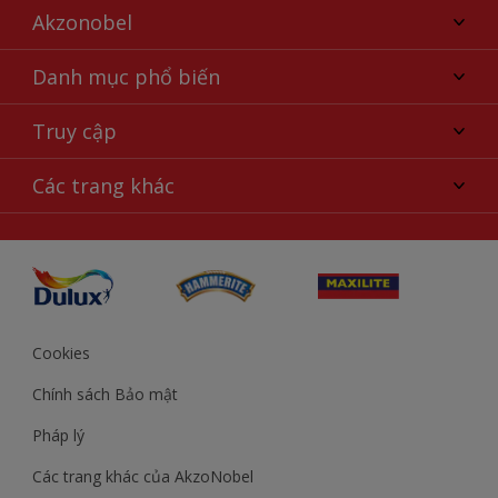
Akzonobel
Giới thiệu về AkzoNobel
Danh mục phổ biến
Liên hệ chúng tôi
Tìm màu sắc
Truy cập
Tìm một cửa hàng
Chọn sản phẩm
Sơ đồ trang web
Khả năng truy cập
Các trang khác
Ý tưởng
Tính Chính Xác về Màu Sắc
Trợ giúp từ chuyên gia
Akzonobel.com
Cookies
Chính sách Bảo mật
Pháp lý
Các trang khác của AkzoNobel