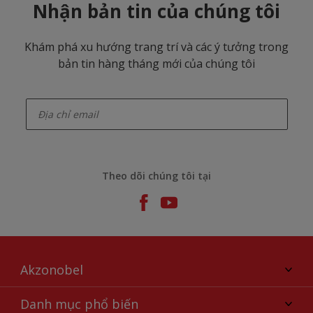
Nhận bản tin của chúng tôi
Khám phá xu hướng trang trí và các ý tưởng trong
bản tin hàng tháng mới của chúng tôi
enter-your-email
Theo dõi chúng tôi tại
Akzonobel
Giới thiệu về AkzoNobel
Danh mục phổ biến