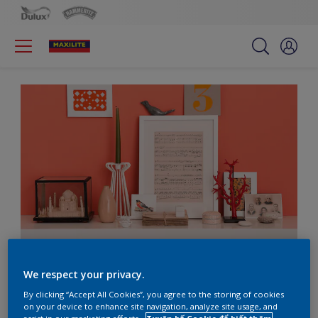
Lịch lãm với màu da cam
We respect your privacy.
By clicking “Accept All Cookies”, you agree to the storing of cookies
on your device to enhance site navigation, analyze site usage, and
assist in our marketing efforts.
Tuyên bố Cookie để biết thêm