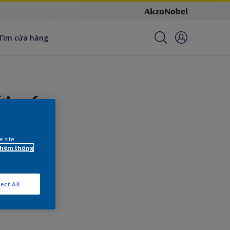
Tìm cửa hàng
i các
e site
 thêm thông
ect All