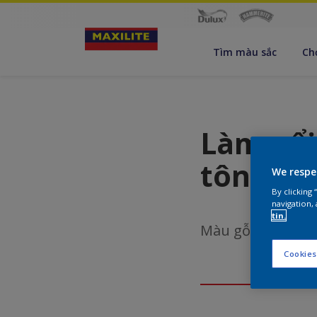
Tìm màu sắc
Ch
Làm nổi
tông mà
We respe
By clicking
navigation, 
tin.
Màu gỗ đặt trên 
Cookies