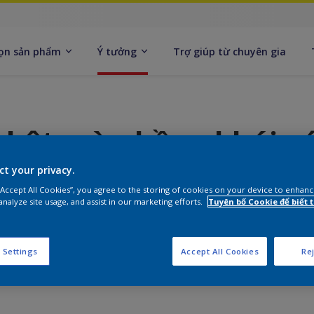
ọn sản phẩm
Ý tưởng
Trợ giúp từ chuyên gia
 bật màu hồng khói vớ
u gỗ ấm áp
ct your privacy.
 “Accept All Cookies”, you agree to the storing of cookies on your device to enhanc
analyze site usage, and assist in our marketing efforts.
Tuyên bố Cookie để biết
nền hồng dịu tạo cảm giác huyền ảo, gần gũi.
 Settings
Accept All Cookies
Rej