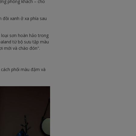
ường phòng khách – cho
n đồi xanh ở xa phía sau
y loại sơn hoàn hảo trong
ealand từ bộ sưu tập màu
ơi mới và chào đón".
ài cách phối màu đậm và