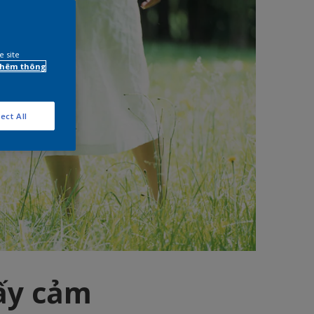
e site
 thêm thông
ect All
hấy cảm