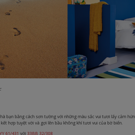
c
hà bạn bằng cách sơn tường với những màu sắc vui tươi lấy cảm hứn
ết hợp tuyệt vời và gợi lên bầu không khí tươi vui của bờ biển.
YY 61/431
với
33BB 32/308