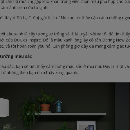
một căn hộ mới chị gặp khó khăn trong việc chọn màu phù hợp cho t
 tấm ảnh trên cửa tủ lạnh.
i đây ở Đà Lạt", Chị giải thích. "Nó cho tôi thấy cận cảnh những ngọ
ột sắc xanh lá cây tương tự trông sẽ thật tuyệt vời và tôi đã tìm thấ
i của Dulux’s Inspire. Đó là màu xanh lộng lẫy có tên Daring New Z
t, và tôi hoàn toàn yêu nó. Căn phòng giờ đây đã mang cảm giác tư
ý tưởng màu sắc
màu sắc, bạn sẽ tìm thấy cảm hứng màu sắc ở mọi nơi. Đây là một v
 từ những điều bạn nhìn thấy xung quanh.