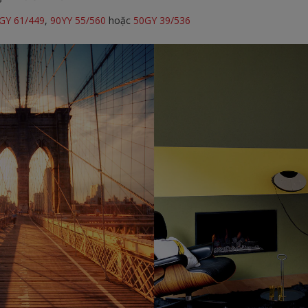
GY 61/449
,
90YY 55/560
hoặc
50GY 39/536