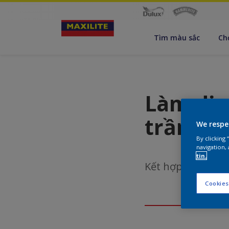
Tìm màu sắc
Ch
Làm dịu
trầm
We respe
By clicking
navigation, 
tin.
Kết hợp màu trắn
Cookies