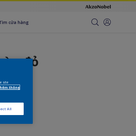
Tìm cửa hàng
màu đỏ
e site
 thêm thông
ươi vui.
ect All