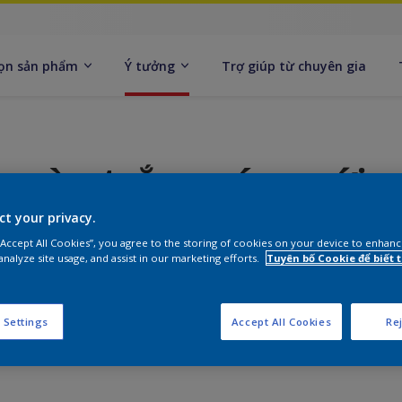
ọn sản phẩm
Ý tưởng
Trợ giúp từ chuyên gia
 màu trắng sáng với 
ct your privacy.
 “Accept All Cookies”, you agree to the storing of cookies on your device to enhanc
analyze site usage, and assist in our marketing efforts.
Tuyên bố Cookie để biết
g sáng với màu đỏ dịu để tạo phong cách retro t
 Settings
Accept All Cookies
Rej