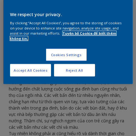
tường dễ dàng mỗi ngày
We respect your privacy.
By clicking “Accept All Cookies”, you agree to the storing of cookies
Bài viết sau đây sẽ mách bạn các bước lau chùi
on your device to enhance site navigation, analyze site usage, and
tường nhà hiệu quả, giúp bạn có thể chăm sóc căn
assist in our marketing efforts.
Tuyên bố Cookie để biết thêm
nhà của mình thường xuyên mà không hề tốn
thông tin.
nhiều công sức.
Cookies Settings
Accept All Cookies
Reject All
Tường nhà bám bẩn gây ra rất nhiều sự khó chịu, ảnh
hưởng đến chất lượng cuộc sống gia đình bạn cũng như tuổi
thọ của ngôi nhà. Các vết bẩn đến từ nhiều nguyên nhân,
chẳng hạn như từ thói quen vịn tay, tựa vào tường của các
thành viên trong gia đinh, bẩn do các vết bùn đất, hay ở khu
vực nhà bếp thường gặp các vết bẩn từ dầu ăn khi nấu
nướng. Thậm chí, sự nghịch ngợm của con trẻ cũng gây ra
các vết bẩn như các vết chì và màu.
Tuy nhiên không phải ai cũng hiểu rõ và dành thời gian cho