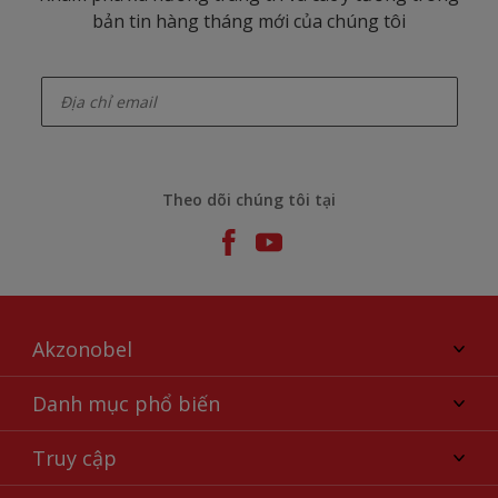
bản tin hàng tháng mới của chúng tôi
enter-your-email
Theo dõi chúng tôi tại
Akzonobel
Giới thiệu về AkzoNobel
Danh mục phổ biến
Liên hệ chúng tôi
Tìm màu sắc
Truy cập
Tìm một cửa hàng
Chọn sản phẩm
Sơ đồ trang web