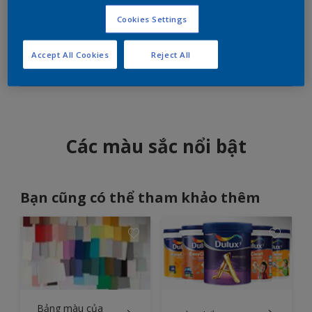
Cookies Settings
Những sắc thái xanh dương đậm của màu mòng két
và ghi xám tạo cảm giác kịch tính.
Accept All Cookies
Reject All
Các màu sắc nổi bật
Bạn cũng có thể tham khảo thêm
Bảng màu của