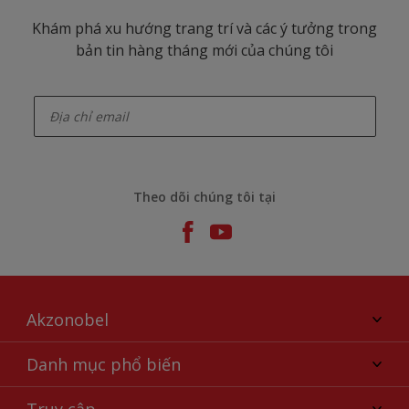
Khám phá xu hướng trang trí và các ý tưởng trong
bản tin hàng tháng mới của chúng tôi
enter-your-email
Theo dõi chúng tôi tại
Akzonobel
Giới thiệu về AkzoNobel
Danh mục phổ biến
Liên hệ chúng tôi
Tìm màu sắc
Truy cập