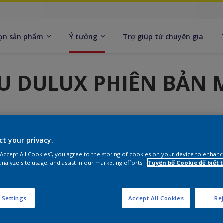
ọn sản phẩm
Ý tưởng
Trợ giúp từ chuyên gia
U DULUX PHIÊN BẢN 
n trong cây màu Dulux mới với độ chính xác cao
yên môn như kiến trúc sư, nhà thiết kế.
ct your privacy.
 “Accept All Cookies”, you agree to the storing of cookies on your device to enhanc
analyze site usage, and assist in our marketing efforts.
Tuyên bố Cookie để biết
 Settings
Accept All Cookies
Rej