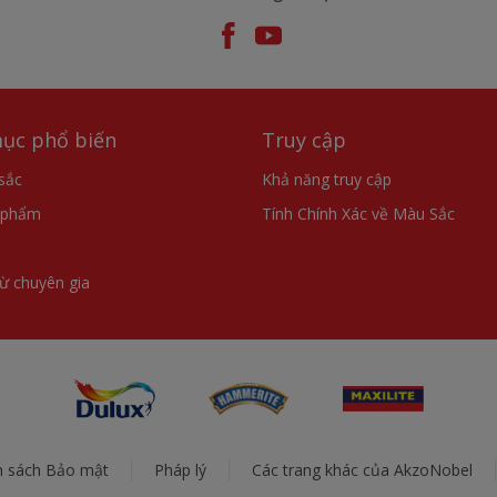
ục phổ biến
Truy cập
sắc
Khả năng truy cập
 phẩm
Tính Chính Xác về Màu Sắc
từ chuyên gia
h sách Bảo mật
Pháp lý
Các trang khác của AkzoNobel