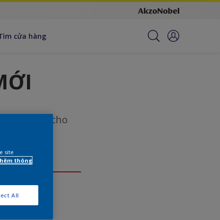
Tìm cửa hàng
MỚI
 để phục vụ cho
e site
 thêm thông
ect All