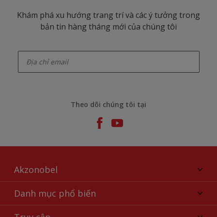
Khám phá xu hướng trang trí và các ý tưởng trong
bản tin hàng tháng mới của chúng tôi
enter-your-email
Theo dõi chúng tôi tại
Akzonobel
Giới thiệu về AkzoNobel
Danh mục phổ biến
Liên hệ chúng tôi
Tìm màu sắc
Truy cập