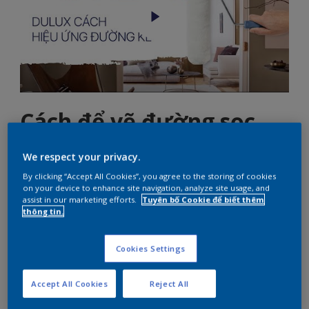
Cách để vẽ đường sọc
ngang trên trần nhà
We respect your privacy.
bằng 5 bước đơn giản
By clicking “Accept All Cookies”, you agree to the storing of cookies
on your device to enhance site navigation, analyze site usage, and
assist in our marketing efforts.
Tuyên bố Cookie để biết thêm
thông tin.
Hướng dẫn các bước để vẽ các đường sọc ngang
trên các mảng tường nhà bạn
Cookies Settings
Accept All Cookies
Reject All