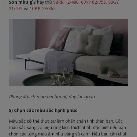
Sơn màu gì?
hãy thử
98RR 12/480
,
60YY 62/755
,
90GY
21/472
và
10BB 13/362
Phong khach mau oai huong day lac quan
5) Chọn các màu sắc hạnh phúc
Màu sắc có thể thực sự làm phấn chấn tinh thần bạn. Các
màu sắc sáng có hiệu ứng kích thích nhất, đặc biệt nếu bạn
chọn các tông màu ấm như vàng và cam. Nếu bạn cần chút