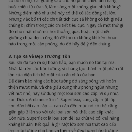
có bố trí một cái gương sao cho nó phản chiếu ánh nắng
buổi chiều từ cửa sổ, làm sáng một không gian nhỏ không?
Những điểm nhỏ như thế này có thể có tác động rất lớn.
Nhưng việc bố trí các chi tiết tích cực sẽ không có ích gì nếu
chúng bị chìm trong các chi tiết tiêu cực. Ngay cả một thứ gì
đó nhỏ nhặt như mùi hôi thoảng qua, hoặc một chiếc
giường chưa dọn, cũng đủ để tạo ra không khí kém hoàn
hảo trong một căn phòng, do đó hãy để ý đến chúng.
3. Tạo Ra Vẻ Đẹp Trường Tồn
Sau khi đã tạo ra sự hoàn hảo, bạn muốn nó tồn tại mãi.
Nhất là trên các bức tường, vì chúng tạo thành một phần rất
lớn của diện tích bề mặt của căn nhà của bạn.
Để đảm bảo rằng các bức tường đó sáng bóng với hoàn
thiện mượt mà, và che giấu cũng như phòng ngừa những
vết nứt nhỏ, hãy sử dụng một loại sơn cao cấp. Ví dụ như,
sơn Dulux Ambiance 5 in 1 Superflexx, cung cấp một lớp
sơn đàn hồi cao cấp — cao cấp đến mức nó có thể căng
giãn gấp 3 lần so với các loại sơn nội thất cao cấp khác.
Còn nữa, Superflexx là loại sơn dễ lau chùi và có khả năng
kháng khuẩn. Kết quả là gì? Một lớp sơn nội thất cao cấp
làm mới tường nhà bạn và thêm vẻ đẹp hoàn hảo trường