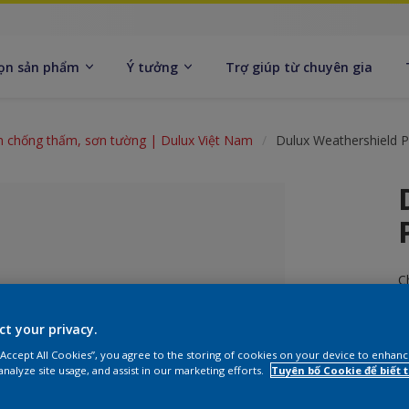
ọn sản phẩm
Ý tưởng
Trợ giúp từ chuyên gia
n chống thấm, sơn tường | Dulux Việt Nam
Dulux Weathershield 
C
ct your privacy.
 “Accept All Cookies”, you agree to the storing of cookies on your device to enhanc
 được chọn
analyze site usage, and assist in our marketing efforts.
Tuyên bố Cookie để biết
K