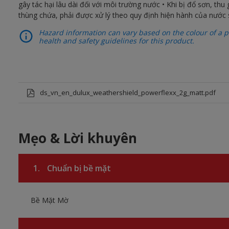
gây tác hại lâu dài đối với môi trường nước • Khi bị đổ sơn, thu
thùng chứa, phải được xử lý theo quy định hiện hành của nước 
Hazard information can vary based on the colour of a pr
health and safety guidelines for this product.
ds_vn_en_dulux_weathershield_powerflexx_2g_matt.pdf
Mẹo & Lời khuyên
1.
Chuẩn bị bề mặt
Bề Mặt Mờ