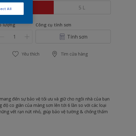
1 L
5 L
ect All
ố lượng
Công cụ tính sơn
Tính sơn
Yêu thích
Tìm cửa hàng
 mang đến sự bảo vệ tối ưu và giữ cho ngôi nhà của bạn
độ co giãn của màng sơn lên tới 6 lần so với các loại
những vết rạn nứt nhỏ, giúp bảo vệ tường & chống thấm