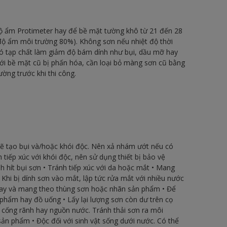
ộ ẩm Protimeter hay để bề mặt tường khô từ 21 đến 28
, độ ẩm môi trường 80%). Không sơn nếu nhiệt độ thời
có tạp chất làm giảm độ bám dính như bụi, dầu mỡ hay
với bề mặt cũ bị phấn hóa, cần loại bỏ màng sơn cũ bằng
ường trước khi thi công.
ẽ tạo bụi và/hoặc khói độc. Nên xả nhám ướt nếu có
 tiếp xúc với khói độc, nên sử dụng thiết bị bảo vệ
 hít bụi sơn • Tránh tiếp xúc với da hoặc mắt • Mang
• Khi bị dính sơn vào mắt, lập tức rửa mắt với nhiều nước
ngay và mang theo thùng sơn hoặc nhãn sản phẩm • Để
phẩm hay đồ uống • Lấy lại lượng sơn còn dư trên cọ
o cống rãnh hay nguồn nước. Tránh thải sơn ra môi
ản phẩm • Độc đối với sinh vật sống dưới nước. Có thể