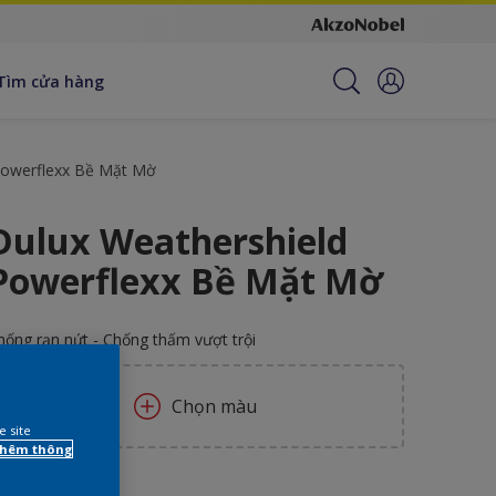
Tìm cửa hàng
Powerflexx Bề Mặt Mờ
Dulux Weathershield
Powerflexx Bề Mặt Mờ
hống rạn nứt - Chống thấm vượt trội
Chọn màu
e site
 thêm thông
ích thước