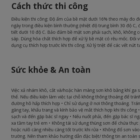
Cách thức thi công
Điều kiện thi công: Độ ẩm của bề mặt dưới 16% theo máy đo đ
ngày trong điều kiện bình thường (nhiệt độ trung bình 30 độ C
tiết dưới 10 độ C. Bảo đảm bề mặt sơn phải sạch, khô, không 
sáp. Dùng hóa chất thích hợp để xử lý bề mặt có rêu mốc. Đối 
dụng cụ thích hợp trước khi thi công. Xử lý triệt để các vết nứt t
Sức khỏe & An toàn
Việc xả nhám khô, cắt và/hoặc hàn màng sơn khô bằng khí ga s
thể. Nếu điều kiện làm việc tại chỗ không thông thoáng để tránh
đường hô hấp thích hợp • Chỉ sử dụng ở nơi thông thoáng. Tránh
găng tay, khẩu trang và kính bảo vệ mắt thích hợp khi thi công 
sạch và đến gặp bác sĩ ngay • Nếu nuốt phải, đến gặp bác sĩ 
xa tầm tay trẻ em • Không tái sử dụng thùng sơn để chứa thực 
hoặc rulô càng nhiều càng tốt trước khi rửa • Không đổ sơn và
trường. Nên tham khảo hướng dẫn đặc biệt/ thông tin an toàn s