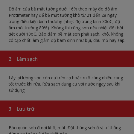
Độ ẩm của bề mặt tường dưới 16% theo máy đo độ ẩm
Protimeter hay để bề mặt tường khô từ 21 đến 28 ngày
trong điều kiện bình thường (nhiệt độ trung bình 30oC, độ
ẩm môi trường 80%). Không thi công sơn nếu nhiệt độ thời
tiết dưới 10oC. Bảo đảm bề mặt sơn phải sạch, khô, không
có tạp chất làm giảm độ bám dính như bụi, dầu mỡ hay sáp.
2.
Làm sạch
Lấy lại lượng sơn còn dư trên cọ hoặc rulô càng nhiều càng
tốt trước khi rửa. Rửa sạch dụng cụ với nước ngay sau khi
sử dụng
3.
Lưu trữ
Bảo quản sơn ở nơi khô, mát. Đặt thùng sơn ở vị trí thẳng
đứng an toàn và đậy chặt nắp