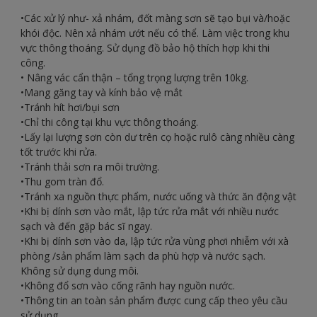
•Các xử lý như- xả nhám, đốt màng sơn sẽ tạo bụi và/hoặc
khói độc. Nên xả nhám ướt nếu có thể. Làm việc trong khu
vực thông thoáng. Sử dụng đồ bảo hộ thích hợp khi thi
công.
• Nâng vác cẩn thận – tổng trọng lượng trên 10kg.
•Mang găng tay và kính bảo vệ mắt
•Tránh hít hơi/bụi sơn
•Chỉ thi công tại khu vực thông thoáng.
•Lấy lại lượng sơn còn dư trên cọ hoặc rulô càng nhiều càng
tốt trước khi rửa.
•Tránh thải sơn ra môi trường.
•Thu gom tràn đổ.
•Tránh xa nguồn thực phẩm, nước uống và thức ăn động vật
•Khi bị dính sơn vào mắt, lập tức rửa mắt với nhiều nước
sạch và đến gặp bác sĩ ngay.
•Khi bị dính sơn vào da, lập tức rửa vùng phơi nhiễm với xà
phòng /sản phẩm làm sạch da phù hợp và nước sạch.
Không sử dụng dung môi.
•Không đổ sơn vào cống rãnh hay nguồn nước.
•Thông tin an toàn sản phẩm được cung cấp theo yêu cầu
sử dụng.