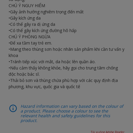
CHÚ Ý NGUY HIỂM
•Gây ảnh hưởng nghiêm trọng đến mắt
•Gây kích ứng da
•Có thể gây ra dị ứng da
•Có thể gây kích ứng đường hô hấp
CHÚ Ý PHÒNG NGỪA
•Để xa tầm tay trẻ em.
•Mang theo thùng sơn hoặc nhãn sản phẩm khi cần tư vấn y
khoa
•Tránh tiếp xúc với mắt, da hoặc lên quần áo.
•Nếu cảm thấy không khỏe, hãy gọi cho trung tâm chống
độc hoặc bác sĩ.
•Thải bỏ sơn và thùng chứa phù hợp với các quy định địa
phương, khu vực, quốc gia và quốc tế
Hazard information can vary based on the colour of
a product. Please choose a colour to see the
relevant health and safety guidelines for this
product.
Tải xuống Adobe Reader