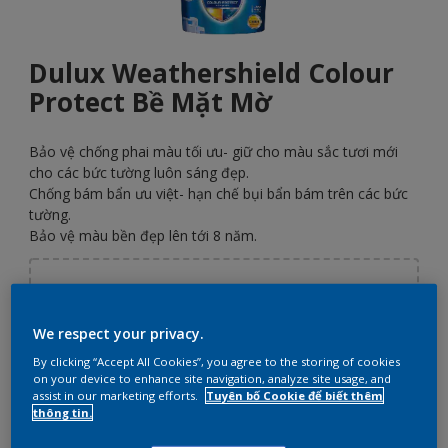
Dulux Weathershield Colour
Protect Bề Mặt Mờ
Bảo vệ chống phai màu tối ưu- giữ cho màu sắc tươi mới
cho các bức tường luôn sáng đẹp.
Chống bám bẩn ưu việt- hạn chế bụi bẩn bám trên các bức
tường.
Bảo vệ màu bền đẹp lên tới 8 năm.
Chọn màu
We respect your privacy.
By clicking “Accept All Cookies”, you agree to the storing of cookies
Kích thước
on your device to enhance site navigation, analyze site usage, and
assist in our marketing efforts.
Tuyên bố Cookie để biết thêm
1
5
15
thông tin.