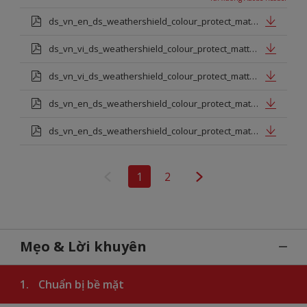
ds_vn_en_ds_weathershield_colour_protect_matt_base.pdf
ds_vn_vi_ds_weathershield_colour_protect_matt_base.pdf
ds_vn_vi_ds_weathershield_colour_protect_matt_tt_base.pdf
ds_vn_en_ds_weathershield_colour_protect_matt_tt_base.pdf
ds_vn_en_ds_weathershield_colour_protect_matt_white.pdf
1
2
Mẹo & Lời khuyên
1.
Chuẩn bị bề mặt