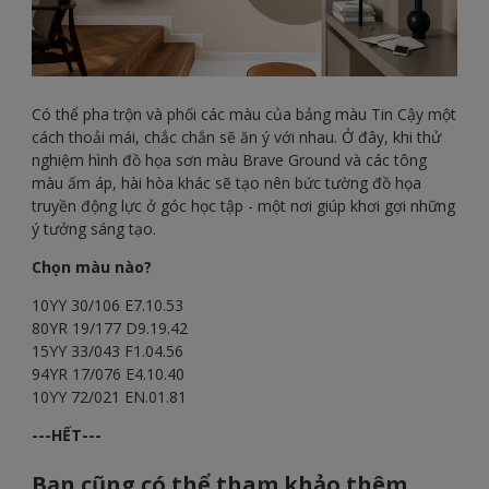
Có thể pha trộn và phối các màu của bảng màu Tin Cậy một
cách thoải mái, chắc chắn sẽ ăn ý với nhau. Ở đây, khi thử
nghiệm hình đồ họa sơn màu Brave Ground và các tông
màu ấm áp, hài hòa khác sẽ tạo nên bức tường đồ họa
truyền động lực ở góc học tập - một nơi giúp khơi gợi những
ý tưởng sáng tạo.
Chọn màu nào?
10YY 30/106 E7.10.53
80YR 19/177 D9.19.42
15YY 33/043 F1.04.56
94YR 17/076 E4.10.40
10YY 72/021 EN.01.81
---HẾT---
Bạn cũng có thể tham khảo thêm