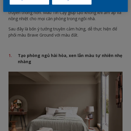
đường nét cứng nhắc của không gian hiện đại trở nên mềm
mại hơn, tạo nét chấm phá hiện đại, tinh tế cho không gian
truyền thống hơn. Màu Tin Cậy giúp tạo không khí ấm áp và
nồng nhiệt cho mọi căn phòng trong ngôi nhà.
Sau đây là bốn ý tưởng truyền cảm hứng, dễ thực hiện để
phối màu Brave Ground với màu đất.
Tạo phòng ngủ hài hòa, xen lẫn màu tự nhiên nhẹ
nhàng