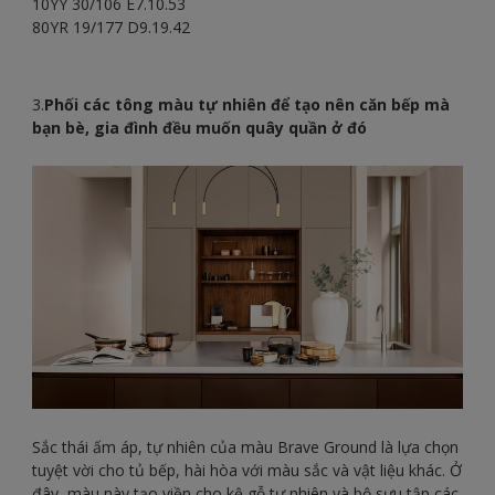
10YY 30/106 E7.10.53
80YR 19/177 D9.19.42
3.
Phối các tông màu tự nhiên để tạo nên căn bếp mà
bạn bè, gia đình đều muốn quây quần ở đó
Sắc thái ấm áp, tự nhiên của màu Brave Ground là lựa chọn
tuyệt vời cho tủ bếp, hài hòa với màu sắc và vật liệu khác. Ở
đây, màu này tạo viền cho kệ gỗ tự nhiên và bộ sưu tập các