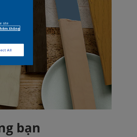
e site
 thêm thông
ect All
òng bạn