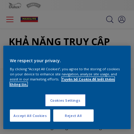
KHẢ NĂNG TRUY CẬP
THÔNG TIN
We respect your privacy.
By clicking “Accept All Cookies”, you agree to the storing of cookies
on your device to enhance site navigation, analyze site usage, and
assist in our marketing efforts.
Tuyên bố Cookie để biết thêm
thông tin.
Cookies Settings
Nhận bản tin của chúng tôi
Accept All Cookies
Reject All
Khám phá xu hướng trang trí và các ý tưởng trong
bản tin hàng tháng mới của chúng tôi